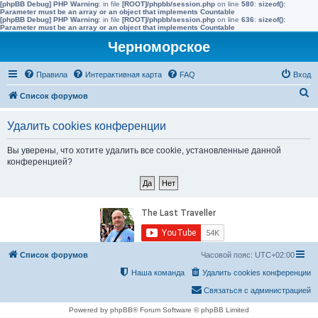
[phpBB Debug] PHP Warning
: in file
[ROOT]/phpbb/session.php
on line
580
:
sizeof():
Parameter must be an array or an object that implements Countable
[phpBB Debug] PHP Warning
: in file
[ROOT]/phpbb/session.php
on line
636
:
sizeof():
Parameter must be an array or an object that implements Countable
Черноморское
Правила
Интерактивная карта
FAQ
Вход
П
Список форумов
о
Удалить cookies конференции
и
с
Вы уверены, что хотите удалить все cookie, установленные данной
конференцией?
к
Список форумов
Часовой пояс:
UTC+02:00
Наша команда
Удалить cookies конференции
Связаться с администрацией
Powered by phpBB® Forum Software © phpBB Limited