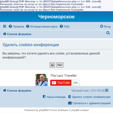
[phpBB Debug] PHP Warning
: in file
[ROOT]/phpbb/session.php
on line
580
:
sizeof():
Parameter must be an array or an object that implements Countable
[phpBB Debug] PHP Warning
: in file
[ROOT]/phpbb/session.php
on line
636
:
sizeof():
Parameter must be an array or an object that implements Countable
Черноморское
Правила
Интерактивная карта
FAQ
Вход
П
Список форумов
о
Удалить cookies конференции
и
с
Вы уверены, что хотите удалить все cookie, установленные данной
конференцией?
к
Список форумов
Часовой пояс:
UTC+02:00
Наша команда
Удалить cookies конференции
Связаться с администрацией
Powered by phpBB® Forum Software © phpBB Limited