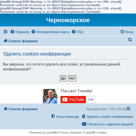
[phpBB Debug] PHP Warning
: in file
[ROOT]/phpbb/session.php
on line
580
:
sizeof():
Parameter must be an array or an object that implements Countable
[phpBB Debug] PHP Warning
: in file
[ROOT]/phpbb/session.php
on line
636
:
sizeof():
Parameter must be an array or an object that implements Countable
Черноморское
Правила
Интерактивная карта
FAQ
Вход
П
Список форумов
о
Удалить cookies конференции
и
с
Вы уверены, что хотите удалить все cookie, установленные данной
конференцией?
к
Список форумов
Часовой пояс:
UTC+02:00
Наша команда
Удалить cookies конференции
Связаться с администрацией
Powered by phpBB® Forum Software © phpBB Limited