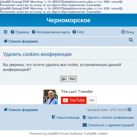
[phpBB Debug] PHP Warning
: in file
[ROOT]/phpbb/session.php
on line
580
:
sizeof():
Parameter must be an array or an object that implements Countable
[phpBB Debug] PHP Warning
: in file
[ROOT]/phpbb/session.php
on line
636
:
sizeof():
Parameter must be an array or an object that implements Countable
Черноморское
Правила
Интерактивная карта
FAQ
Вход
П
Список форумов
о
Удалить cookies конференции
и
с
Вы уверены, что хотите удалить все cookie, установленные данной
конференцией?
к
Список форумов
Часовой пояс:
UTC+02:00
Наша команда
Удалить cookies конференции
Связаться с администрацией
Powered by phpBB® Forum Software © phpBB Limited