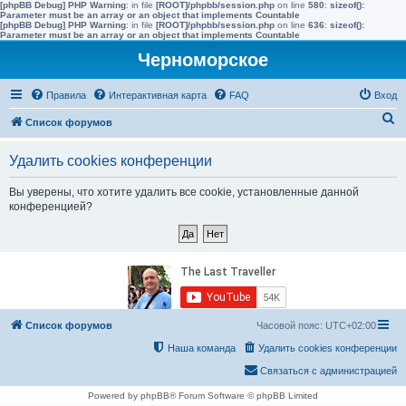
[phpBB Debug] PHP Warning
: in file
[ROOT]/phpbb/session.php
on line
580
:
sizeof():
Parameter must be an array or an object that implements Countable
[phpBB Debug] PHP Warning
: in file
[ROOT]/phpbb/session.php
on line
636
:
sizeof():
Parameter must be an array or an object that implements Countable
Черноморское
Правила
Интерактивная карта
FAQ
Вход
П
Список форумов
о
Удалить cookies конференции
и
с
Вы уверены, что хотите удалить все cookie, установленные данной
конференцией?
к
Список форумов
Часовой пояс:
UTC+02:00
Наша команда
Удалить cookies конференции
Связаться с администрацией
Powered by phpBB® Forum Software © phpBB Limited