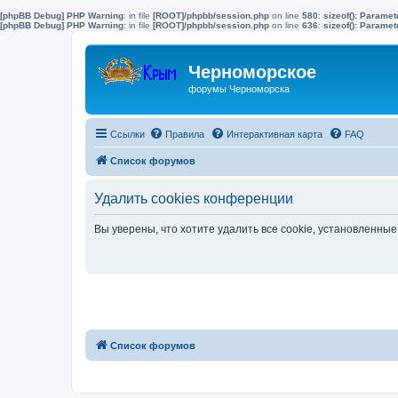
[phpBB Debug] PHP Warning
: in file
[ROOT]/phpbb/session.php
on line
580
:
sizeof(): Parame
[phpBB Debug] PHP Warning
: in file
[ROOT]/phpbb/session.php
on line
636
:
sizeof(): Parame
Черноморское
форумы Черноморска
Ссылки
Правила
Интерактивная карта
FAQ
Список форумов
Удалить cookies конференции
Вы уверены, что хотите удалить все cookie, установленн
Список форумов