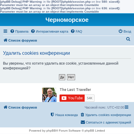
[phpBB Debug] PHP Warning
: in file
[ROOT]/phpbb/session.php
on line
580
:
sizeof():
Parameter must be an array or an object that implements Countable
[phpBB Debug] PHP Warning
: in file
[ROOT]/phpbb/session.php
on line
636
:
sizeof():
Parameter must be an array or an object that implements Countable
Черноморское
Правила
Интерактивная карта
FAQ
Вход
П
Список форумов
о
Удалить cookies конференции
и
с
Вы уверены, что хотите удалить все cookie, установленные данной
конференцией?
к
Список форумов
Часовой пояс:
UTC+02:00
Наша команда
Удалить cookies конференции
Связаться с администрацией
Powered by phpBB® Forum Software © phpBB Limited