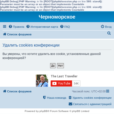
[phpBB Debug] PHP Warning
: in file
[ROOT]/phpbb/session.php
on line
580
:
sizeof():
Parameter must be an array or an object that implements Countable
[phpBB Debug] PHP Warning
: in file
[ROOT]/phpbb/session.php
on line
636
:
sizeof():
Parameter must be an array or an object that implements Countable
Черноморское
Правила
Интерактивная карта
FAQ
Вход
П
Список форумов
о
Удалить cookies конференции
и
с
Вы уверены, что хотите удалить все cookie, установленные данной
конференцией?
к
Список форумов
Часовой пояс:
UTC+02:00
Наша команда
Удалить cookies конференции
Связаться с администрацией
Powered by phpBB® Forum Software © phpBB Limited