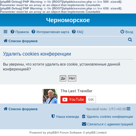
[phpBB Debug] PHP Warning
: in file
[ROOT]/phpbb/session.php
on line
580
:
sizeof():
Parameter must be an array or an object that implements Countable
[phpBB Debug] PHP Warning
: in file
[ROOT]/phpbb/session.php
on line
636
:
sizeof():
Parameter must be an array or an object that implements Countable
Черноморское
Правила
Интерактивная карта
FAQ
Вход
П
Список форумов
о
Удалить cookies конференции
и
с
Вы уверены, что хотите удалить все cookie, установленные данной
конференцией?
к
Список форумов
Часовой пояс:
UTC+02:00
Наша команда
Удалить cookies конференции
Связаться с администрацией
Powered by phpBB® Forum Software © phpBB Limited