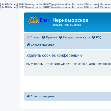
[phpBB Debug] PHP Warning
: in file
[ROOT]/phpbb/session.php
on line
580
:
sizeof(): Parame
[phpBB Debug] PHP Warning
: in file
[ROOT]/phpbb/session.php
on line
636
:
sizeof(): Parame
Черноморское
форумы Черноморска
Ссылки
Правила
Интерактивная карта
FAQ
Список форумов
Удалить cookies конференции
Вы уверены, что хотите удалить все cookie, установленн
Список форумов