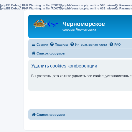
[phpBB Debug] PHP Warning
: in file
[ROOT]/phpbb/session.php
on line
580
:
sizeof(): Parame
[phpBB Debug] PHP Warning
: in file
[ROOT]/phpbb/session.php
on line
636
:
sizeof(): Parame
Черноморское
форумы Черноморска
Ссылки
Правила
Интерактивная карта
FAQ
Список форумов
Удалить cookies конференции
Вы уверены, что хотите удалить все cookie, установленн
Список форумов