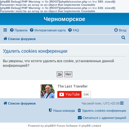
[phpBB Debug] PHP Warning
: in file
[ROOT]/phpbb/session.php
on line
580
:
sizeof():
Parameter must be an array or an object that implements Countable
[phpBB Debug] PHP Warning
: in file
[ROOT]/phpbb/session.php
on line
636
:
sizeof():
Parameter must be an array or an object that implements Countable
Черноморское
Правила
Интерактивная карта
FAQ
Вход
П
Список форумов
о
Удалить cookies конференции
и
с
Вы уверены, что хотите удалить все cookie, установленные данной
конференцией?
к
Список форумов
Часовой пояс:
UTC+02:00
Наша команда
Удалить cookies конференции
Связаться с администрацией
Powered by phpBB® Forum Software © phpBB Limited