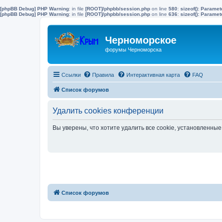
[phpBB Debug] PHP Warning
: in file
[ROOT]/phpbb/session.php
on line
580
:
sizeof(): Parame
[phpBB Debug] PHP Warning
: in file
[ROOT]/phpbb/session.php
on line
636
:
sizeof(): Parame
Черноморское
форумы Черноморска
Ссылки
Правила
Интерактивная карта
FAQ
Список форумов
Удалить cookies конференции
Вы уверены, что хотите удалить все cookie, установленн
Список форумов