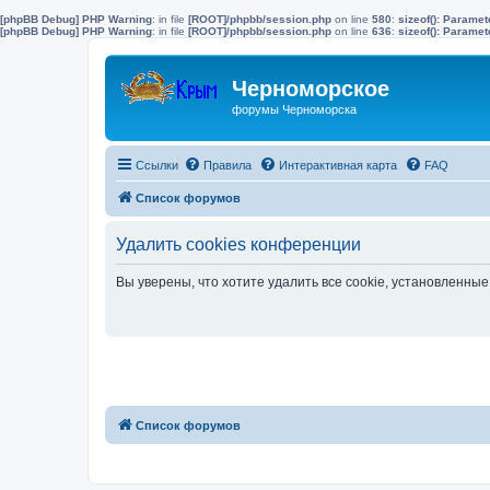
[phpBB Debug] PHP Warning
: in file
[ROOT]/phpbb/session.php
on line
580
:
sizeof(): Parame
[phpBB Debug] PHP Warning
: in file
[ROOT]/phpbb/session.php
on line
636
:
sizeof(): Parame
Черноморское
форумы Черноморска
Ссылки
Правила
Интерактивная карта
FAQ
Список форумов
Удалить cookies конференции
Вы уверены, что хотите удалить все cookie, установленн
Список форумов