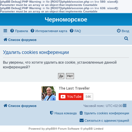
[phpBB Debug] PHP Warning
: in file
[ROOT]/phpbb/session.php
on line
580
:
sizeof():
Parameter must be an array or an object that implements Countable
[phpBB Debug] PHP Warning
: in file
[ROOT]/phpbb/session.php
on line
636
:
sizeof():
Parameter must be an array or an object that implements Countable
Черноморское
Правила
Интерактивная карта
FAQ
Вход
П
Список форумов
о
Удалить cookies конференции
и
с
Вы уверены, что хотите удалить все cookie, установленные данной
конференцией?
к
Список форумов
Часовой пояс:
UTC+02:00
Наша команда
Удалить cookies конференции
Связаться с администрацией
Powered by phpBB® Forum Software © phpBB Limited