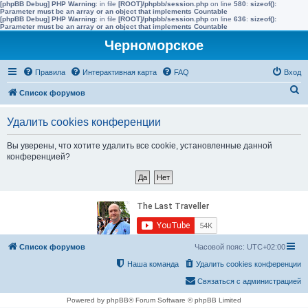
[phpBB Debug] PHP Warning
: in file
[ROOT]/phpbb/session.php
on line
580
:
sizeof():
Parameter must be an array or an object that implements Countable
[phpBB Debug] PHP Warning
: in file
[ROOT]/phpbb/session.php
on line
636
:
sizeof():
Parameter must be an array or an object that implements Countable
Черноморское
Правила
Интерактивная карта
FAQ
Вход
П
Список форумов
о
Удалить cookies конференции
и
с
Вы уверены, что хотите удалить все cookie, установленные данной
конференцией?
к
Список форумов
Часовой пояс:
UTC+02:00
Наша команда
Удалить cookies конференции
Связаться с администрацией
Powered by phpBB® Forum Software © phpBB Limited