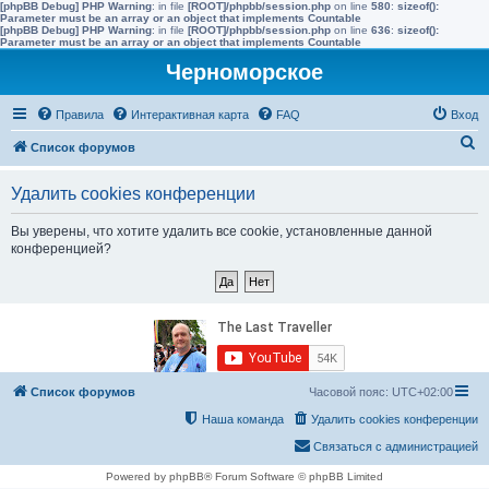
[phpBB Debug] PHP Warning
: in file
[ROOT]/phpbb/session.php
on line
580
:
sizeof():
Parameter must be an array or an object that implements Countable
[phpBB Debug] PHP Warning
: in file
[ROOT]/phpbb/session.php
on line
636
:
sizeof():
Parameter must be an array or an object that implements Countable
Черноморское
Правила
Интерактивная карта
FAQ
Вход
П
Список форумов
о
Удалить cookies конференции
и
с
Вы уверены, что хотите удалить все cookie, установленные данной
конференцией?
к
Список форумов
Часовой пояс:
UTC+02:00
Наша команда
Удалить cookies конференции
Связаться с администрацией
Powered by phpBB® Forum Software © phpBB Limited