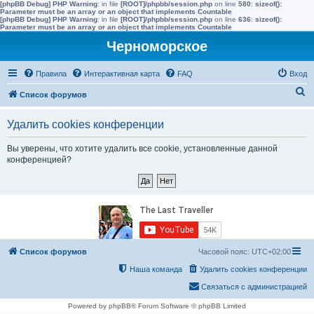
[phpBB Debug] PHP Warning
: in file
[ROOT]/phpbb/session.php
on line
580
:
sizeof():
Parameter must be an array or an object that implements Countable
[phpBB Debug] PHP Warning
: in file
[ROOT]/phpbb/session.php
on line
636
:
sizeof():
Parameter must be an array or an object that implements Countable
Черноморское
Правила
Интерактивная карта
FAQ
Вход
П
Список форумов
о
Удалить cookies конференции
и
с
Вы уверены, что хотите удалить все cookie, установленные данной
конференцией?
к
Список форумов
Часовой пояс:
UTC+02:00
Наша команда
Удалить cookies конференции
Связаться с администрацией
Powered by phpBB® Forum Software © phpBB Limited