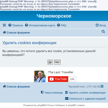
[phpBB Debug] PHP Warning
: in file
[ROOT]/phpbb/session.php
on line
580
:
sizeof():
Parameter must be an array or an object that implements Countable
[phpBB Debug] PHP Warning
: in file
[ROOT]/phpbb/session.php
on line
636
:
sizeof():
Parameter must be an array or an object that implements Countable
Черноморское
Правила
Интерактивная карта
FAQ
Вход
П
Список форумов
о
Удалить cookies конференции
и
с
Вы уверены, что хотите удалить все cookie, установленные данной
конференцией?
к
Список форумов
Часовой пояс:
UTC+02:00
Наша команда
Удалить cookies конференции
Связаться с администрацией
Powered by phpBB® Forum Software © phpBB Limited