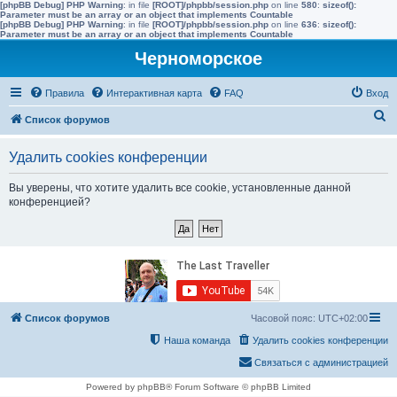
[phpBB Debug] PHP Warning
: in file
[ROOT]/phpbb/session.php
on line
580
:
sizeof():
Parameter must be an array or an object that implements Countable
[phpBB Debug] PHP Warning
: in file
[ROOT]/phpbb/session.php
on line
636
:
sizeof():
Parameter must be an array or an object that implements Countable
Черноморское
Правила
Интерактивная карта
FAQ
Вход
П
Список форумов
о
Удалить cookies конференции
и
с
Вы уверены, что хотите удалить все cookie, установленные данной
конференцией?
к
Список форумов
Часовой пояс:
UTC+02:00
Наша команда
Удалить cookies конференции
Связаться с администрацией
Powered by phpBB® Forum Software © phpBB Limited