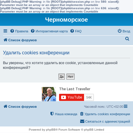
[phpBB Debug] PHP Warning
: in file
[ROOT]/phpbb/session.php
on line
580
:
sizeof():
Parameter must be an array or an object that implements Countable
[phpBB Debug] PHP Warning
: in file
[ROOT]/phpbb/session.php
on line
636
:
sizeof():
Parameter must be an array or an object that implements Countable
Черноморское
Правила
Интерактивная карта
FAQ
Вход
П
Список форумов
о
Удалить cookies конференции
и
с
Вы уверены, что хотите удалить все cookie, установленные данной
конференцией?
к
Список форумов
Часовой пояс:
UTC+02:00
Наша команда
Удалить cookies конференции
Связаться с администрацией
Powered by phpBB® Forum Software © phpBB Limited