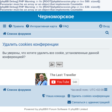
[phpBB Debug] PHP Warning
: in file
[ROOT]/phpbb/session.php
on line
580
:
sizeof():
Parameter must be an array or an object that implements Countable
[phpBB Debug] PHP Warning
: in file
[ROOT]/phpbb/session.php
on line
636
:
sizeof():
Parameter must be an array or an object that implements Countable
Черноморское
Правила
Интерактивная карта
FAQ
Вход
П
Список форумов
о
Удалить cookies конференции
и
с
Вы уверены, что хотите удалить все cookie, установленные данной
конференцией?
к
Список форумов
Часовой пояс:
UTC+02:00
Наша команда
Удалить cookies конференции
Связаться с администрацией
Powered by phpBB® Forum Software © phpBB Limited