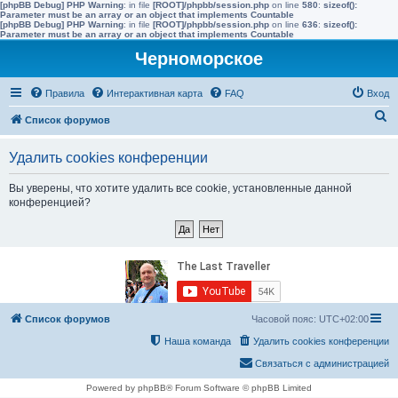
[phpBB Debug] PHP Warning
: in file
[ROOT]/phpbb/session.php
on line
580
:
sizeof():
Parameter must be an array or an object that implements Countable
[phpBB Debug] PHP Warning
: in file
[ROOT]/phpbb/session.php
on line
636
:
sizeof():
Parameter must be an array or an object that implements Countable
Черноморское
Правила
Интерактивная карта
FAQ
Вход
П
Список форумов
о
Удалить cookies конференции
и
с
Вы уверены, что хотите удалить все cookie, установленные данной
конференцией?
к
Список форумов
Часовой пояс:
UTC+02:00
Наша команда
Удалить cookies конференции
Связаться с администрацией
Powered by phpBB® Forum Software © phpBB Limited