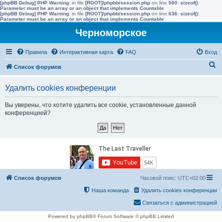
[phpBB Debug] PHP Warning
: in file
[ROOT]/phpbb/session.php
on line
580
:
sizeof():
Parameter must be an array or an object that implements Countable
[phpBB Debug] PHP Warning
: in file
[ROOT]/phpbb/session.php
on line
636
:
sizeof():
Parameter must be an array or an object that implements Countable
Черноморское
Правила
Интерактивная карта
FAQ
Вход
П
Список форумов
о
Удалить cookies конференции
и
с
Вы уверены, что хотите удалить все cookie, установленные данной
конференцией?
к
Список форумов
Часовой пояс:
UTC+02:00
Наша команда
Удалить cookies конференции
Связаться с администрацией
Powered by phpBB® Forum Software © phpBB Limited