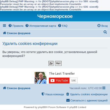
[phpBB Debug] PHP Warning
: in file
[ROOT]/phpbb/session.php
on line
580
:
sizeof():
Parameter must be an array or an object that implements Countable
[phpBB Debug] PHP Warning
: in file
[ROOT]/phpbb/session.php
on line
636
:
sizeof():
Parameter must be an array or an object that implements Countable
Черноморское
Правила
Интерактивная карта
FAQ
Вход
П
Список форумов
о
Удалить cookies конференции
и
с
Вы уверены, что хотите удалить все cookie, установленные данной
конференцией?
к
Список форумов
Часовой пояс:
UTC+02:00
Наша команда
Удалить cookies конференции
Связаться с администрацией
Powered by phpBB® Forum Software © phpBB Limited