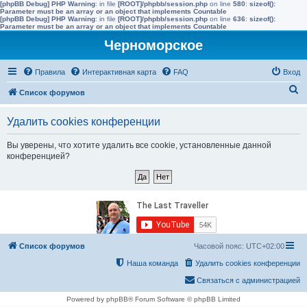
[phpBB Debug] PHP Warning
: in file
[ROOT]/phpbb/session.php
on line
580
:
sizeof():
Parameter must be an array or an object that implements Countable
[phpBB Debug] PHP Warning
: in file
[ROOT]/phpbb/session.php
on line
636
:
sizeof():
Parameter must be an array or an object that implements Countable
Черноморское
Правила
Интерактивная карта
FAQ
Вход
П
Список форумов
о
Удалить cookies конференции
и
с
Вы уверены, что хотите удалить все cookie, установленные данной
конференцией?
к
Список форумов
Часовой пояс:
UTC+02:00
Наша команда
Удалить cookies конференции
Связаться с администрацией
Powered by phpBB® Forum Software © phpBB Limited