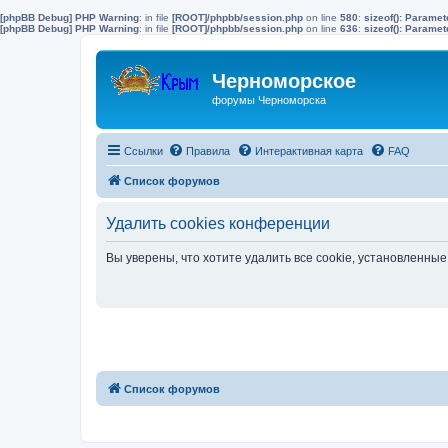
[phpBB Debug] PHP Warning
: in file
[ROOT]/phpbb/session.php
on line
580
:
sizeof(): Parame
[phpBB Debug] PHP Warning
: in file
[ROOT]/phpbb/session.php
on line
636
:
sizeof(): Parame
Черноморское
форумы Черноморска
Ссылки
Правила
Интерактивная карта
FAQ
Список форумов
Удалить cookies конференции
Вы уверены, что хотите удалить все cookie, установленн
Список форумов