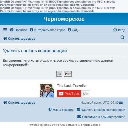
[phpBB Debug] PHP Warning
: in file
[ROOT]/phpbb/session.php
on line
580
:
sizeof():
Parameter must be an array or an object that implements Countable
[phpBB Debug] PHP Warning
: in file
[ROOT]/phpbb/session.php
on line
636
:
sizeof():
Parameter must be an array or an object that implements Countable
Черноморское
Правила
Интерактивная карта
FAQ
Вход
П
Список форумов
о
Удалить cookies конференции
и
с
Вы уверены, что хотите удалить все cookie, установленные данной
конференцией?
к
Список форумов
Часовой пояс:
UTC+02:00
Наша команда
Удалить cookies конференции
Связаться с администрацией
Powered by phpBB® Forum Software © phpBB Limited