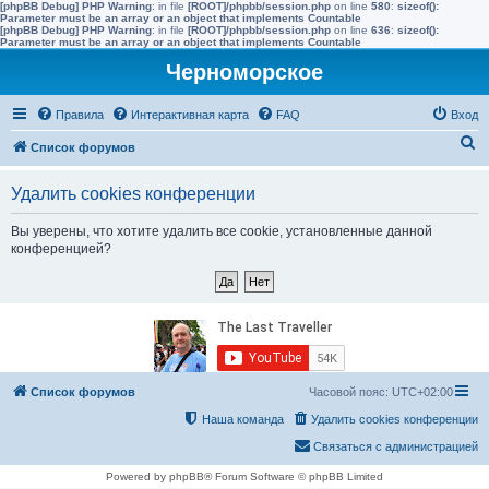
[phpBB Debug] PHP Warning
: in file
[ROOT]/phpbb/session.php
on line
580
:
sizeof():
Parameter must be an array or an object that implements Countable
[phpBB Debug] PHP Warning
: in file
[ROOT]/phpbb/session.php
on line
636
:
sizeof():
Parameter must be an array or an object that implements Countable
Черноморское
Правила
Интерактивная карта
FAQ
Вход
П
Список форумов
о
Удалить cookies конференции
и
с
Вы уверены, что хотите удалить все cookie, установленные данной
конференцией?
к
Список форумов
Часовой пояс:
UTC+02:00
Наша команда
Удалить cookies конференции
Связаться с администрацией
Powered by phpBB® Forum Software © phpBB Limited