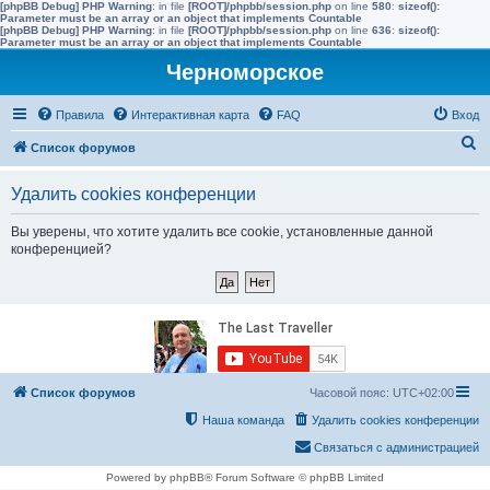
[phpBB Debug] PHP Warning
: in file
[ROOT]/phpbb/session.php
on line
580
:
sizeof():
Parameter must be an array or an object that implements Countable
[phpBB Debug] PHP Warning
: in file
[ROOT]/phpbb/session.php
on line
636
:
sizeof():
Parameter must be an array or an object that implements Countable
Черноморское
Правила
Интерактивная карта
FAQ
Вход
П
Список форумов
о
Удалить cookies конференции
и
с
Вы уверены, что хотите удалить все cookie, установленные данной
конференцией?
к
Список форумов
Часовой пояс:
UTC+02:00
Наша команда
Удалить cookies конференции
Связаться с администрацией
Powered by phpBB® Forum Software © phpBB Limited