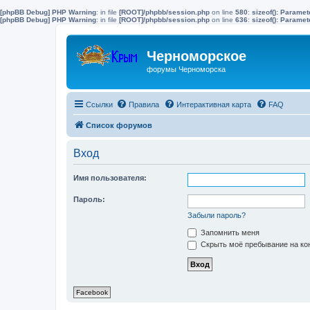
[phpBB Debug] PHP Warning
: in file
[ROOT]/phpbb/session.php
on line
580
:
sizeof(): Parame
[phpBB Debug] PHP Warning
: in file
[ROOT]/phpbb/session.php
on line
636
:
sizeof(): Parame
Черноморское
форумы Черноморска
Ссылки
Правила
Интерактивная карта
FAQ
Список форумов
Вход
Имя пользователя:
Пароль:
Забыли пароль?
Запомнить меня
Скрыть моё пребывание на кон
Facebook