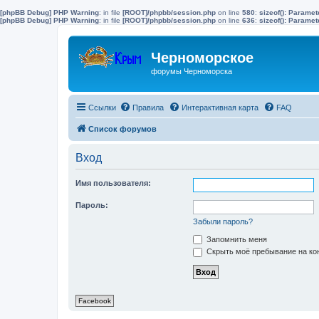
[phpBB Debug] PHP Warning
: in file
[ROOT]/phpbb/session.php
on line
580
:
sizeof(): Parame
[phpBB Debug] PHP Warning
: in file
[ROOT]/phpbb/session.php
on line
636
:
sizeof(): Parame
Черноморское
форумы Черноморска
Ссылки
Правила
Интерактивная карта
FAQ
Список форумов
Вход
Имя пользователя:
Пароль:
Забыли пароль?
Запомнить меня
Скрыть моё пребывание на кон
Facebook