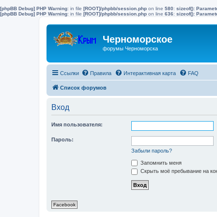
[phpBB Debug] PHP Warning
: in file
[ROOT]/phpbb/session.php
on line
580
:
sizeof(): Parame
[phpBB Debug] PHP Warning
: in file
[ROOT]/phpbb/session.php
on line
636
:
sizeof(): Parame
Черноморское
форумы Черноморска
Ссылки
Правила
Интерактивная карта
FAQ
Список форумов
Вход
Имя пользователя:
Пароль:
Забыли пароль?
Запомнить меня
Скрыть моё пребывание на кон
Facebook