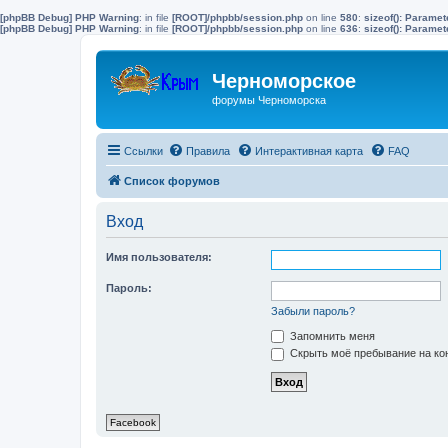
[phpBB Debug] PHP Warning
: in file
[ROOT]/phpbb/session.php
on line
580
:
sizeof(): Parame
[phpBB Debug] PHP Warning
: in file
[ROOT]/phpbb/session.php
on line
636
:
sizeof(): Parame
Черноморское
форумы Черноморска
Ссылки
Правила
Интерактивная карта
FAQ
Список форумов
Вход
Имя пользователя:
Пароль:
Забыли пароль?
Запомнить меня
Скрыть моё пребывание на кон
Facebook