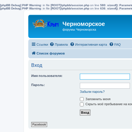
[phpBB Debug] PHP Warning
: in file
[ROOT]/phpbb/session.php
on line
580
:
sizeof(): Parame
[phpBB Debug] PHP Warning
: in file
[ROOT]/phpbb/session.php
on line
636
:
sizeof(): Parame
Черноморское
форумы Черноморска
Ссылки
Правила
Интерактивная карта
FAQ
Список форумов
Вход
Имя пользователя:
Пароль:
Забыли пароль?
Запомнить меня
Скрыть моё пребывание на кон
Facebook