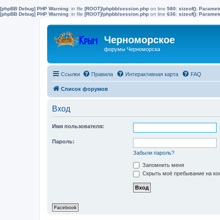
[phpBB Debug] PHP Warning
: in file
[ROOT]/phpbb/session.php
on line
580
:
sizeof(): Parame
[phpBB Debug] PHP Warning
: in file
[ROOT]/phpbb/session.php
on line
636
:
sizeof(): Parame
Черноморское
форумы Черноморска
Ссылки
Правила
Интерактивная карта
FAQ
Список форумов
Вход
Имя пользователя:
Пароль:
Забыли пароль?
Запомнить меня
Скрыть моё пребывание на кон
Facebook