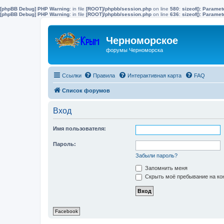
[phpBB Debug] PHP Warning
: in file
[ROOT]/phpbb/session.php
on line
580
:
sizeof(): Parame
[phpBB Debug] PHP Warning
: in file
[ROOT]/phpbb/session.php
on line
636
:
sizeof(): Parame
Черноморское
форумы Черноморска
Ссылки
Правила
Интерактивная карта
FAQ
Список форумов
Вход
Имя пользователя:
Пароль:
Забыли пароль?
Запомнить меня
Скрыть моё пребывание на кон
Facebook