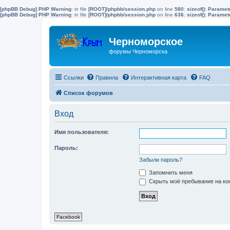
[phpBB Debug] PHP Warning
: in file
[ROOT]/phpbb/session.php
on line
580
:
sizeof(): Parame
[phpBB Debug] PHP Warning
: in file
[ROOT]/phpbb/session.php
on line
636
:
sizeof(): Parame
Черноморское
форумы Черноморска
Ссылки
Правила
Интерактивная карта
FAQ
Список форумов
Вход
Имя пользователя:
Пароль:
Забыли пароль?
Запомнить меня
Скрыть моё пребывание на кон
Facebook