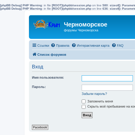
[phpBB Debug] PHP Warning
: in file
[ROOT]/phpbb/session.php
on line
580
:
sizeof(): Parame
[phpBB Debug] PHP Warning
: in file
[ROOT]/phpbb/session.php
on line
636
:
sizeof(): Parame
Черноморское
форумы Черноморска
Ссылки
Правила
Интерактивная карта
FAQ
Список форумов
Вход
Имя пользователя:
Пароль:
Забыли пароль?
Запомнить меня
Скрыть моё пребывание на кон
Facebook