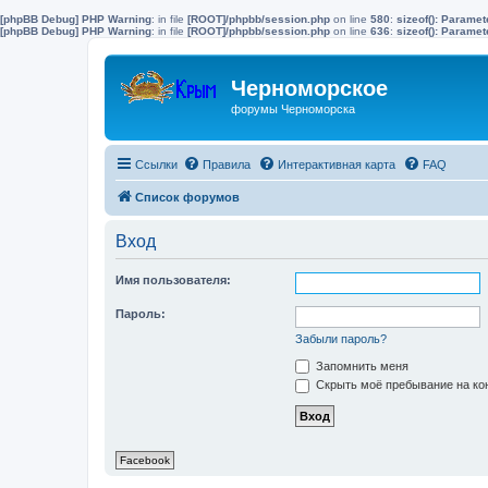
[phpBB Debug] PHP Warning
: in file
[ROOT]/phpbb/session.php
on line
580
:
sizeof(): Parame
[phpBB Debug] PHP Warning
: in file
[ROOT]/phpbb/session.php
on line
636
:
sizeof(): Parame
Черноморское
форумы Черноморска
Ссылки
Правила
Интерактивная карта
FAQ
Список форумов
Вход
Имя пользователя:
Пароль:
Забыли пароль?
Запомнить меня
Скрыть моё пребывание на кон
Facebook