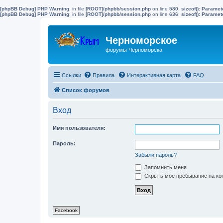
[phpBB Debug] PHP Warning
: in file
[ROOT]/phpbb/session.php
on line
580
:
sizeof(): Parame
[phpBB Debug] PHP Warning
: in file
[ROOT]/phpbb/session.php
on line
636
:
sizeof(): Parame
Черноморское
форумы Черноморска
Ссылки
Правила
Интерактивная карта
FAQ
Список форумов
Вход
Имя пользователя:
Пароль:
Забыли пароль?
Запомнить меня
Скрыть моё пребывание на кон
Facebook