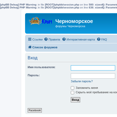
[phpBB Debug] PHP Warning
: in file
[ROOT]/phpbb/session.php
on line
580
:
sizeof(): Parame
[phpBB Debug] PHP Warning
: in file
[ROOT]/phpbb/session.php
on line
636
:
sizeof(): Parame
Черноморское
форумы Черноморска
Ссылки
Правила
Интерактивная карта
FAQ
Список форумов
Вход
Имя пользователя:
Пароль:
Забыли пароль?
Запомнить меня
Скрыть моё пребывание на кон
Facebook