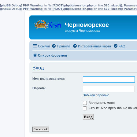
[phpBB Debug] PHP Warning
: in file
[ROOT]/phpbb/session.php
on line
580
:
sizeof(): Parame
[phpBB Debug] PHP Warning
: in file
[ROOT]/phpbb/session.php
on line
636
:
sizeof(): Parame
Черноморское
форумы Черноморска
Ссылки
Правила
Интерактивная карта
FAQ
Список форумов
Вход
Имя пользователя:
Пароль:
Забыли пароль?
Запомнить меня
Скрыть моё пребывание на кон
Facebook