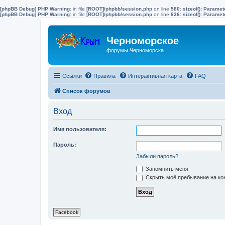
[phpBB Debug] PHP Warning
: in file
[ROOT]/phpbb/session.php
on line
580
:
sizeof(): Parame
[phpBB Debug] PHP Warning
: in file
[ROOT]/phpbb/session.php
on line
636
:
sizeof(): Parame
Черноморское
форумы Черноморска
Ссылки
Правила
Интерактивная карта
FAQ
Список форумов
Вход
Имя пользователя:
Пароль:
Забыли пароль?
Запомнить меня
Скрыть моё пребывание на кон
Facebook