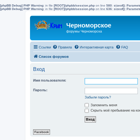
[phpBB Debug] PHP Warning
: in file
[ROOT]/phpbb/session.php
on line
580
:
sizeof(): Parame
[phpBB Debug] PHP Warning
: in file
[ROOT]/phpbb/session.php
on line
636
:
sizeof(): Parame
Черноморское
форумы Черноморска
Ссылки
Правила
Интерактивная карта
FAQ
Список форумов
Вход
Имя пользователя:
Пароль:
Забыли пароль?
Запомнить меня
Скрыть моё пребывание на кон
Facebook