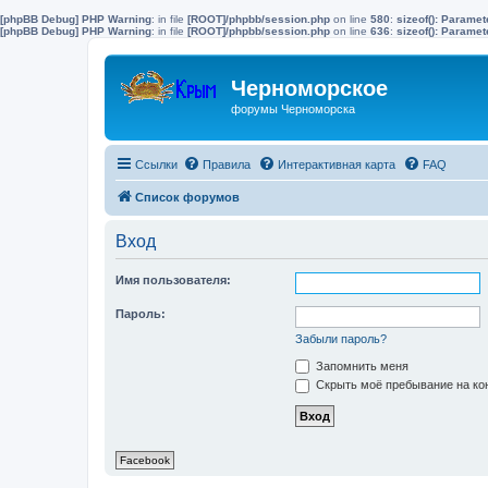
[phpBB Debug] PHP Warning
: in file
[ROOT]/phpbb/session.php
on line
580
:
sizeof(): Parame
[phpBB Debug] PHP Warning
: in file
[ROOT]/phpbb/session.php
on line
636
:
sizeof(): Parame
Черноморское
форумы Черноморска
Ссылки
Правила
Интерактивная карта
FAQ
Список форумов
Вход
Имя пользователя:
Пароль:
Забыли пароль?
Запомнить меня
Скрыть моё пребывание на кон
Facebook