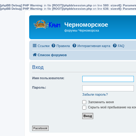
[phpBB Debug] PHP Warning
: in file
[ROOT]/phpbb/session.php
on line
580
:
sizeof(): Parame
[phpBB Debug] PHP Warning
: in file
[ROOT]/phpbb/session.php
on line
636
:
sizeof(): Parame
Черноморское
форумы Черноморска
Ссылки
Правила
Интерактивная карта
FAQ
Список форумов
Вход
Имя пользователя:
Пароль:
Забыли пароль?
Запомнить меня
Скрыть моё пребывание на кон
Facebook