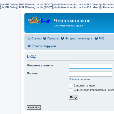
[phpBB Debug] PHP Warning
: in file
[ROOT]/phpbb/session.php
on line
580
:
sizeof(): Parame
[phpBB Debug] PHP Warning
: in file
[ROOT]/phpbb/session.php
on line
636
:
sizeof(): Parame
Черноморское
форумы Черноморска
Ссылки
Правила
Интерактивная карта
FAQ
Список форумов
Вход
Имя пользователя:
Пароль:
Забыли пароль?
Запомнить меня
Скрыть моё пребывание на кон
Facebook