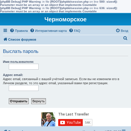
[phpBB Debug] PHP Warning
: in file
[ROOT]/phpbb/session.php
on line
580
:
sizeof():
Parameter must be an array or an object that implements Countable
[phpBB Debug] PHP Warning
: in file
[ROOT]/phpbb/session.php
on line
636
:
sizeof():
Parameter must be an array or an object that implements Countable
Черноморское
Правила
Интерактивная карта
FAQ
Вход
П
Список форумов
о
Выслать пароль
и
с
Имя пользователя:
к
Адрес email:
Адрес email, связанный с вашей учётной записью. Если вы не изменили его в
Личном разделе, то это адрес email, указанный вами при регистрации.