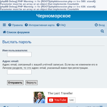
[phpBB Debug] PHP Warning
: in file
[ROOT]/phpbb/session.php
on line
580
:
sizeof():
Parameter must be an array or an object that implements Countable
[phpBB Debug] PHP Warning
: in file
[ROOT]/phpbb/session.php
on line
636
:
sizeof():
Parameter must be an array or an object that implements Countable
Черноморское
Правила
Интерактивная карта
FAQ
Вход
П
Список форумов
о
Выслать пароль
и
с
Имя пользователя:
к
Адрес email:
Адрес email, связанный с вашей учётной записью. Если вы не изменили его в
Личном разделе, то это адрес email, указанный вами при регистрации.